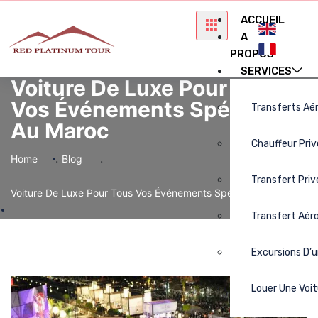
ACCUEIL
A
PROPOS
SERVICES
Voiture De Luxe Pour Tous
Vos Événements Spéciaux
Transferts Aé
Au Maroc
Chauffeur Pri
.
.
Home
Blog
Transfert Pri
Voiture De Luxe Pour Tous Vos Événements Spéciaux Au
Transfert Aér
Maroc
Excursions D’
Louer Une Voit