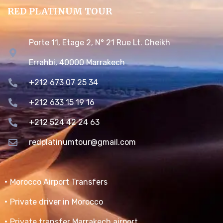
RED PLATINUM TOUR
Porte 11, Etage 2, N° 21 Rue Lt. Cheikh
Errahbi, 40000 Marrakech
+212 673 07 25 34
+212 633 15 19 16
+212 524 42 24 63
redplatinumtour@gmail.com
Morocco Airport Transfers
Private driver in Morocco
Private transfer Marrakech airport