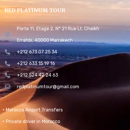
RED PLATINUM TOUR
Porte 11, Etage 2, N° 21 Rue Lt. Cheikh
Errahbi, 40000 Marrakech
+212 673 07 25 34
+212 633 15 19 16
+212 524 42 24 63
redplatinumtour@gmail.com
Morocco Airport Transfers
Private driver in Morocco